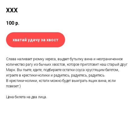
ХХХ
100
р.
хватай удачу за хвост
Слава наливает рюмку хереса, выдает бутылку вина и неограниченное
количество рагу из бычьих хвостов, которое приготовит наш старый друг
Марк. Вы пьете, едите, подбираете остатки соуса хрустящим багетом,
играете в крестики-нолики и радуетесь, радуетесь, радуетесь.
В крестики-нолики, кстати можно будет выиграть ящик вина, если
повезет:)
Цена билета на два лица.