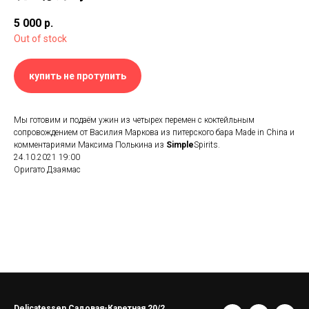
5 000
р.
Out of stock
купить не протупить
Мы готовим и подаём ужин из четырех перемен с коктейльным
сопровождением от Василия Маркова из питерского бара Made in China и
комментариями Максима Полькина из
Simple
Spirits.
24.10.2021 19:00
Оригато Дзаямас
Delicatessen Садовая-Каретная 20/2