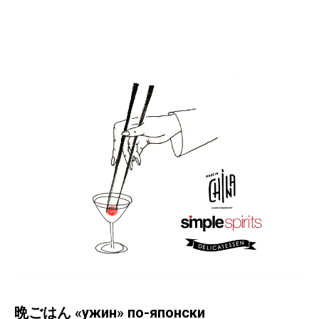
晩ごはん
«ужин» по-японски